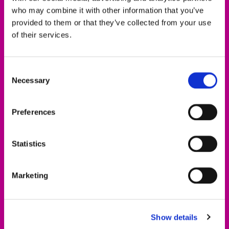
Evangelischer Kirchenkreis Hofgeismar-
who may combine it with other information that you’ve
Wolfhagen
provided to them or that they’ve collected from your use
Altstädter Kirchplatz 5
of their services.
Altstädter Kirchplatz 5
34369 Hofgeismar
Consent
Necessary
Selection
Preferences
Selle sisu vaatamiseks nõustuge
turundusküpsistega.
Statistics
Accept cookies
Marketing
Võta ühendust
Show details